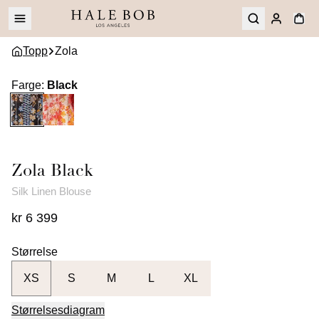
Topp
Zola
Farge
:
Black
Zola
Black
Silk Linen Blouse
kr 6 399
Størrelse
XS
S
M
L
XL
Størrelsesdiagram