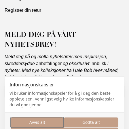
Registrer din retur
MELD DEG PÅ VÅRT
NYHETSBREV!
Meld deg på og motta nyhetsbrev med inspirasjon,
skreddersydde
anbefalinger
og eksklusivt
innblikk
i
nyheter. Med nye kolleksjoner fra Hale Bob hver måned,
holder vi deg alltid oppdatert på det siste.
Informasjonskapsler
Vi bruker informasjonskapsler for å gi deg den beste
opplevelsen. Vennligst velg hvilke informasjonskapsler
Abonner
du vil godkjenne.
Jeg samtykker i å motta markedsføringskommunikasjon
og jeg godtar
personvernerklæringen
.
Avvis alt
Godta alt