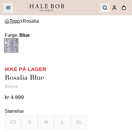
Topp
Rosalia
Farge
:
Blue
IKKE PÅ LAGER
Rosalia
Blue
Blouse
kr 4 899
Størrelse
XS
S
M
L
XL