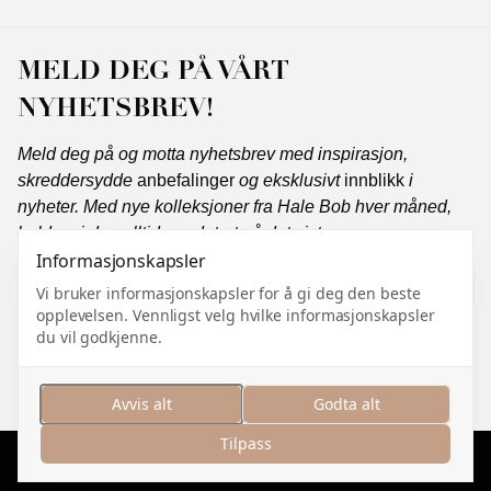
MELD DEG PÅ VÅRT
NYHETSBREV!
Meld deg på og motta nyhetsbrev med inspirasjon,
skreddersydde
anbefalinger
og eksklusivt
innblikk
i
nyheter. Med nye kolleksjoner fra Hale Bob hver måned,
holder vi deg alltid oppdatert på det siste.
Informasjonskapsler
Vi bruker informasjonskapsler for å gi deg den beste
opplevelsen. Vennligst velg hvilke informasjonskapsler
Abonner
du vil godkjenne.
Jeg samtykker i å motta markedsføringskommunikasjon
og jeg godtar
personvernerklæringen
.
Avvis alt
Godta alt
Tilpass
Administrer informasjonskapsler