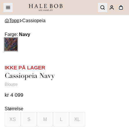
Topp
Cassiopeia
Farge
:
Navy
IKKE PÅ LAGER
Cassiopeia
Navy
Blouse
kr 4 099
Størrelse
XS
S
M
L
XL