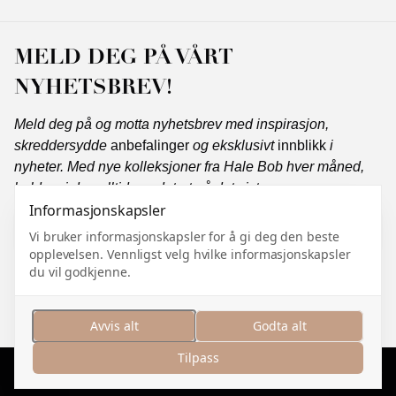
MELD DEG PÅ VÅRT
NYHETSBREV!
Meld deg på og motta nyhetsbrev med inspirasjon,
skreddersydde
anbefalinger
og eksklusivt
innblikk
i
nyheter. Med nye kolleksjoner fra Hale Bob hver måned,
holder vi deg alltid oppdatert på det siste.
Informasjonskapsler
Vi bruker informasjonskapsler for å gi deg den beste
opplevelsen. Vennligst velg hvilke informasjonskapsler
Abonner
du vil godkjenne.
Jeg samtykker i å motta markedsføringskommunikasjon
og jeg godtar
personvernerklæringen
.
Avvis alt
Godta alt
Tilpass
Administrer informasjonskapsler