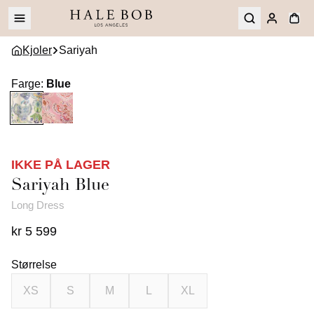
Kjoler
Sariyah
Farge
:
Blue
IKKE PÅ LAGER
Sariyah
Blue
Long Dress
kr 5 599
Størrelse
XS
S
M
L
XL