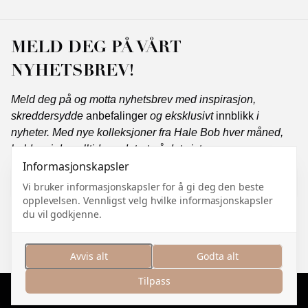
MELD DEG PÅ VÅRT
NYHETSBREV!
Meld deg på og motta nyhetsbrev med inspirasjon,
skreddersydde
anbefalinger
og eksklusivt
innblikk
i
nyheter. Med nye kolleksjoner fra Hale Bob hver måned,
holder vi deg alltid oppdatert på det siste.
Informasjonskapsler
Vi bruker informasjonskapsler for å gi deg den beste
opplevelsen. Vennligst velg hvilke informasjonskapsler
Abonner
du vil godkjenne.
Jeg samtykker i å motta markedsføringskommunikasjon
og jeg godtar
personvernerklæringen
.
Avvis alt
Godta alt
Tilpass
Administrer informasjonskapsler