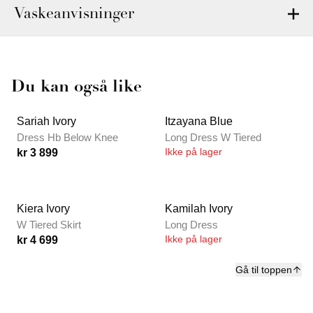
Vaskeanvisninger
Du kan også like
Sariah Ivory
Itzayana Blue
Dress Hb Below Knee
Long Dress W Tiered
Ikke på lager
kr 3 899
Kiera Ivory
Kamilah Ivory
W Tiered Skirt
Long Dress
Ikke på lager
kr 4 699
Gå til toppen