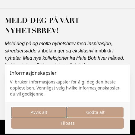
MELD DEG PÅ VÅRT
NYHETSBREV!
Meld deg på og motta nyhetsbrev med inspirasjon,
skreddersydde
anbefalinger
og eksklusivt
innblikk
i
nyheter. Med nye kolleksjoner fra Hale Bob hver måned,
holder vi deg alltid oppdatert på det siste.
Informasjonskapsler
Vi bruker informasjonskapsler for å gi deg den beste
opplevelsen. Vennligst velg hvilke informasjonskapsler
Abonner
du vil godkjenne.
Jeg samtykker i å motta markedsføringskommunikasjon
og jeg godtar
personvernerklæringen
.
Avvis alt
Godta alt
Tilpass
Administrer informasjonskapsler