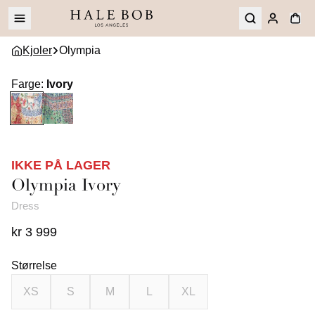
Kjoler
Olympia
Farge
:
Ivory
IKKE PÅ LAGER
Olympia
Ivory
Dress
kr 3 999
Størrelse
XS
S
M
L
XL