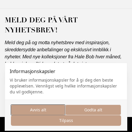
MELD DEG PÅ VÅRT
NYHETSBREV!
Meld deg på og motta nyhetsbrev med inspirasjon,
skreddersydde
anbefalinger
og eksklusivt
innblikk
i
nyheter. Med nye kolleksjoner fra Hale Bob hver måned,
holder vi deg alltid oppdatert på det siste.
Informasjonskapsler
Vi bruker informasjonskapsler for å gi deg den beste
opplevelsen. Vennligst velg hvilke informasjonskapsler
Abonner
du vil godkjenne.
Jeg samtykker i å motta markedsføringskommunikasjon
og jeg godtar
personvernerklæringen
.
Avvis alt
Godta alt
Tilpass
Administrer informasjonskapsler