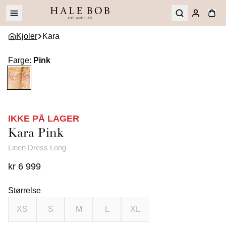
Kjoler
Kara
Farge
:
Pink
IKKE PÅ LAGER
Kara
Pink
Linen Dress Long
kr 6 999
Størrelse
XS
S
M
L
XL