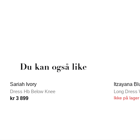
Du kan også like
Sariah Ivory
Itzayana Bl
Dress Hb Below Knee
Long Dress 
Ikke på lager
kr 3 899