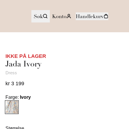
Søk
Konto
Handlekurv
IKKE PÅ LAGER
Jada
Ivory
Dress
kr 3 199
Farge
:
Ivory
Størrelse