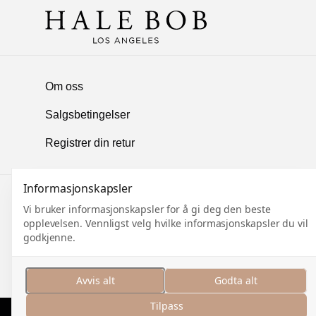
Om oss
Salgsbetingelser
Registrer din retur
Informasjonskapsler
MELD DEG PÅ VÅRT NYHE
Vi bruker informasjonskapsler for å gi deg den beste
opplevelsen. Vennligst velg hvilke informasjonskapsler du vil
godkjenne.
Meld deg på og motta nyhetsbrev med inspirasjon, s
eksklusivt
innblikk
i nyheter. Med nye kolleksjoner fra
holder vi deg alltid oppdatert på det siste.
Avvis alt
Godta alt
Tilpass