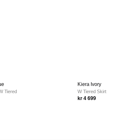
ue
Kiera Ivory
W Tiered
W Tiered Skirt
kr 4 699