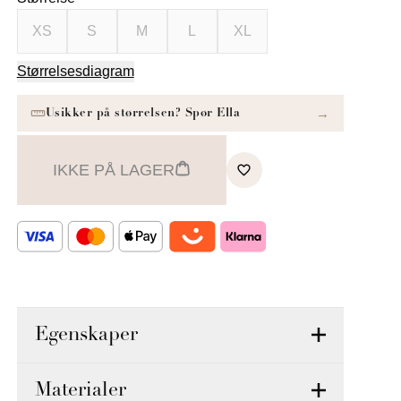
XS
S
M
L
XL
Størrelsesdiagram
IKKE PÅ LAGER
Egenskaper
Materialer