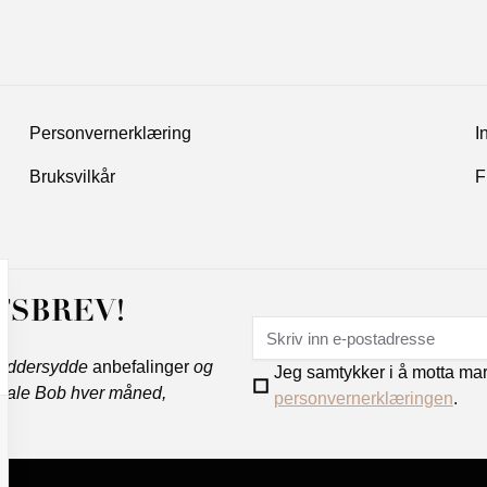
Personvernerklæring
I
Bruksvilkår
F
TSBREV!
kreddersydde
anbefalinger
og
Jeg samtykker i å motta ma
 Hale Bob hver måned,
personvernerklæringen
.