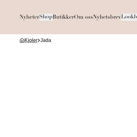
Shop
Lookb
Nyheter
Butikker
Om oss
Nyhetsbrev
Kjoler
Jada