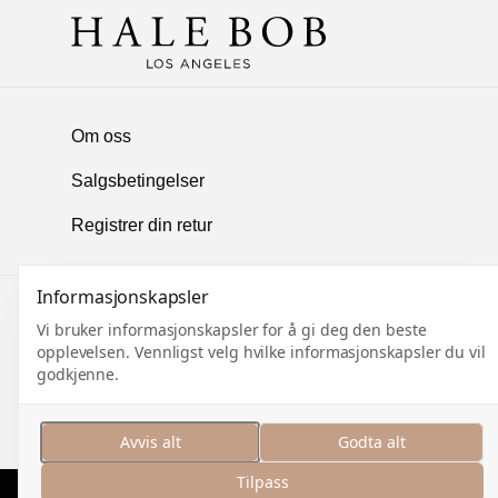
Om oss
Salgsbetingelser
Registrer din retur
Informasjonskapsler
MELD DEG PÅ VÅRT NYHE
Vi bruker informasjonskapsler for å gi deg den beste
opplevelsen. Vennligst velg hvilke informasjonskapsler du vil
godkjenne.
Meld deg på og motta nyhetsbrev med inspirasjon, s
eksklusivt
innblikk
i nyheter. Med nye kolleksjoner fra
holder vi deg alltid oppdatert på det siste.
Avvis alt
Godta alt
Tilpass