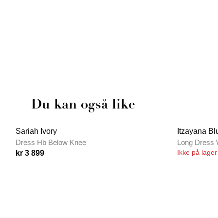
Du kan også like
Sariah Ivory
Itzayana Bl
Dress Hb Below Knee
Long Dress 
Ikke på lager
kr 3 899