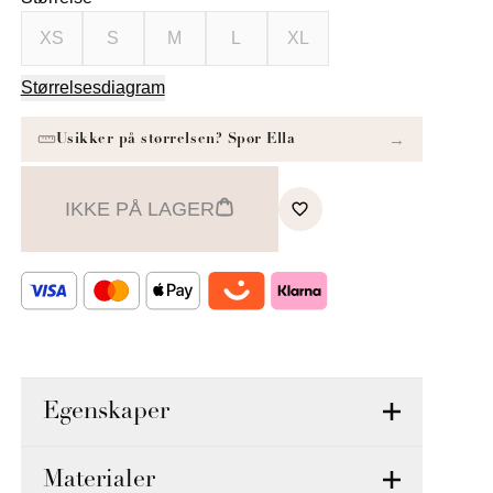
XS
S
M
L
XL
Størrelsesdiagram
IKKE PÅ LAGER
Egenskaper
Materialer