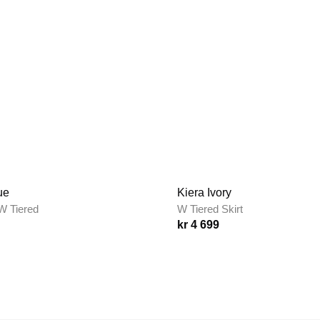
ue
Kiera Ivory
W Tiered
W Tiered Skirt
kr 4 699