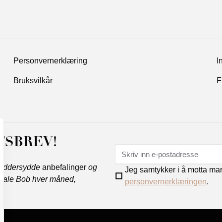
Personvernerklæring
I
Bruksvilkår
F
TSBREV!
kreddersydde
anbefalinger
og
Jeg samtykker i å motta ma
 Hale Bob hver måned,
personvernerklæringen
.