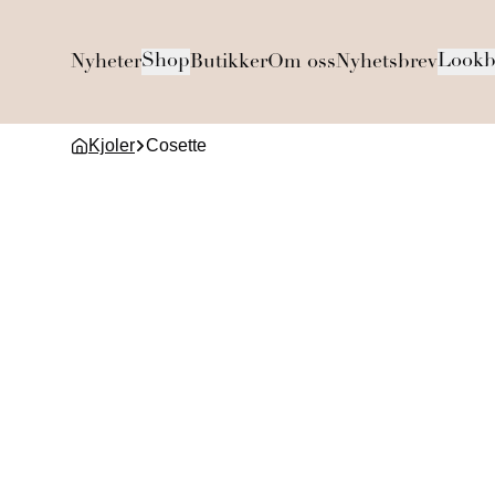
Shop
Lookb
Nyheter
Butikker
Om oss
Nyhetsbrev
Kjoler
Cosette