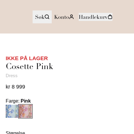
Søk
Konto
Handlekurv
IKKE PÅ LAGER
Cosette
Pink
Dress
kr 8 999
Farge
:
Pink
Størrelse