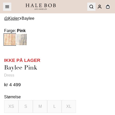
Kjoler
Baylee
Farge
:
Pink
IKKE PÅ LAGER
Baylee
Pink
Dress
kr 4 499
Størrelse
XS
S
M
L
XL