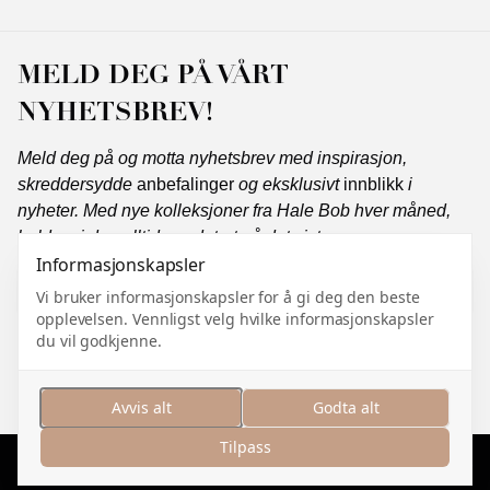
MELD DEG PÅ VÅRT
NYHETSBREV!
Meld deg på og motta nyhetsbrev med inspirasjon,
skreddersydde
anbefalinger
og eksklusivt
innblikk
i
nyheter. Med nye kolleksjoner fra Hale Bob hver måned,
holder vi deg alltid oppdatert på det siste.
Informasjonskapsler
Vi bruker informasjonskapsler for å gi deg den beste
opplevelsen. Vennligst velg hvilke informasjonskapsler
Abonner
du vil godkjenne.
Jeg samtykker i å motta markedsføringskommunikasjon
og jeg godtar
personvernerklæringen
.
Avvis alt
Godta alt
Tilpass
Administrer informasjonskapsler