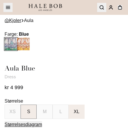
Kjoler
Aula
Farge
:
Blue
Aula
Blue
Dress
kr 4 999
Størrelse
XS
S
M
L
XL
Størrelsesdiagram