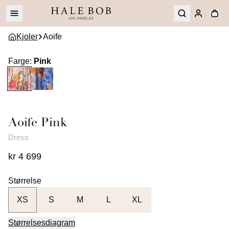
Kjoler
Aoife
Farge
:
Pink
Aoife
Pink
Dress
kr 4 699
Størrelse
XS
S
M
L
XL
Størrelsesdiagram