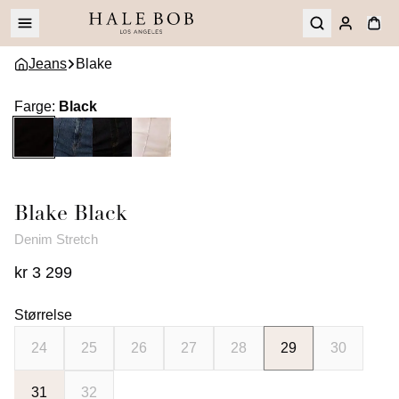
Jeans
Blake
Farge
:
Black
Blake
Black
Denim Stretch
kr 3 299
Størrelse
24
25
26
27
28
29
30
31
32