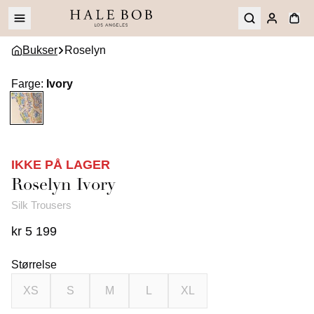
Bukser
Roselyn
Farge
:
Ivory
IKKE PÅ LAGER
Roselyn
Ivory
Silk Trousers
kr 5 199
Størrelse
XS
S
M
L
XL