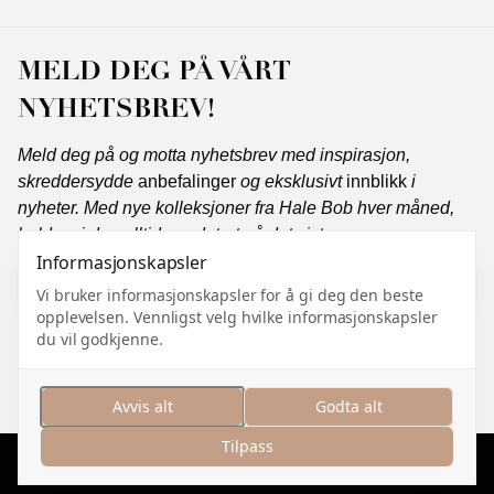
MELD DEG PÅ VÅRT
NYHETSBREV!
Meld deg på og motta nyhetsbrev med inspirasjon,
skreddersydde
anbefalinger
og eksklusivt
innblikk
i
nyheter. Med nye kolleksjoner fra Hale Bob hver måned,
holder vi deg alltid oppdatert på det siste.
Informasjonskapsler
Vi bruker informasjonskapsler for å gi deg den beste
opplevelsen. Vennligst velg hvilke informasjonskapsler
Abonner
du vil godkjenne.
Jeg samtykker i å motta markedsføringskommunikasjon
og jeg godtar
personvernerklæringen
.
Avvis alt
Godta alt
Tilpass
Administrer informasjonskapsler