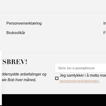
Personvernerklæring
I
Bruksvilkår
F
TSBREV!
kreddersydde
anbefalinger
og
Jeg samtykker i å motta ma
 Hale Bob hver måned,
personvernerklæringen
.