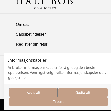
Om oss
Salgsbetingelser
Registrer din retur
Informasjonskapsler
MELD DEG PÅ VÅRT NYHE
Vi bruker informasjonskapsler for å gi deg den beste
opplevelsen. Vennligst velg hvilke informasjonskapsler du vil
godkjenne.
Meld deg på og motta nyhetsbrev med inspirasjon, s
eksklusivt
innblikk
i nyheter. Med nye kolleksjoner fra
holder vi deg alltid oppdatert på det siste.
Avvis alt
Godta alt
Tilpass