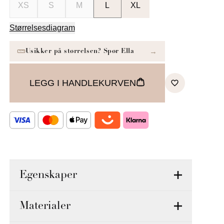
XS
S
M
L
XL
Størrelsesdiagram
LEGG I HANDLEKURVEN
Egenskaper
Materialer