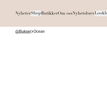
Shop
Lookb
Nyheter
Butikker
Om oss
Nyhetsbrev
Bukser
Ocean