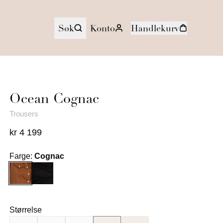
Søk
Konto
Handlekurv
Ocean
Cognac
Trousers
kr 4 199
Farge
:
Cognac
Størrelse