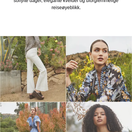
solfylte dager, elegante kvelder og uforglemmelige
reiseøyeblikk.